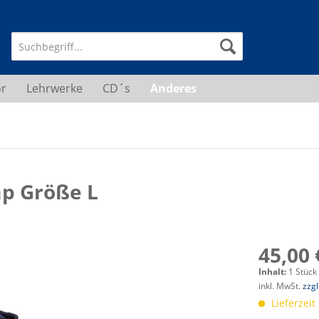
r
Lehrwerke
CD´s
Anderes
p Größe L
45,00 
Inhalt:
1 Stück
inkl. MwSt.
zzg
Lieferzeit