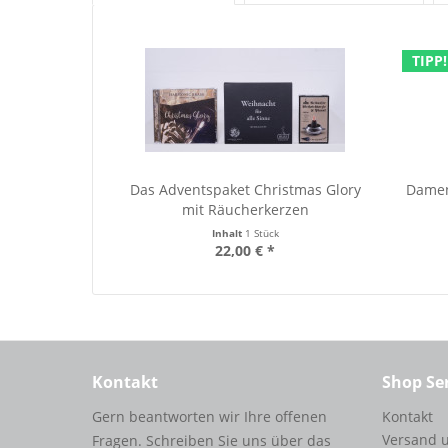
TIPP!
Das Adventspaket Christmas Glory
Damen
mit Räucherkerzen
Inhalt
1 Stück
22,00 € *
Kontakt
Shop Se
Gern beantworten wir Ihre offenen
Kontakt
Versand 
Fragen. Schreiben Sie uns über das