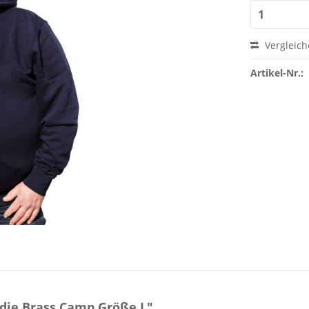
Vergleic
Artikel-Nr.:
die Brass Camp Größe L"