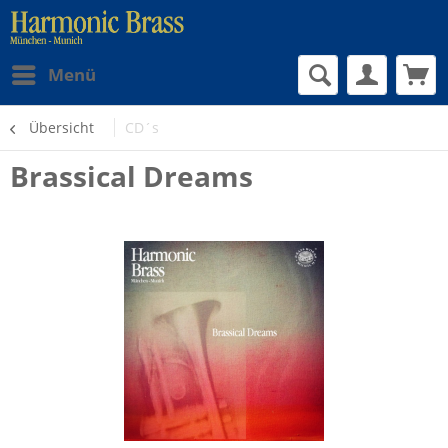
Menü
Übersicht
CD´s
Brassical Dreams