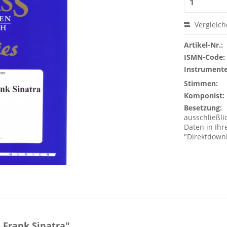
Vergleic
Artikel-Nr.:
ISMN-Code:
Instrumente
Stimmen:
Komponist:
Besetzung:
ausschließlic
Daten in Ih
"Direktdown
 Frank Sinatra"