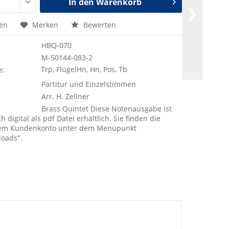
In den
Warenkorb
hen
Merken
Bewerten
HBQ-070
M-50144-083-2
Trp, FlügelHn, Hn, Pos, Tb
:
Partitur und Einzelstimmen
Arr. H. Zellner
Brass Quintet Diese Notenausgabe ist
h digital als pdf Datei erhältlich. Sie finden die
rem Kundenkonto unter dem Menüpunkt
loads".