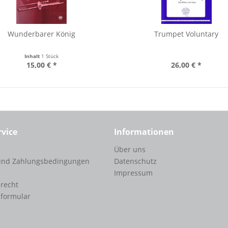
Wunderbarer König
Trumpet Voluntary
Inhalt
1 Stück
15,00 € *
26,00 € *
rvice
Informationen
Über uns
und Zahlungsbedingungen
Datenschutz
Impressum
recht
sformular