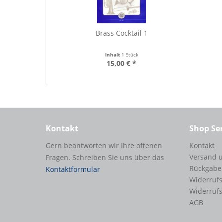
Brass Cocktail 1
Inhalt
1 Stück
15,00 € *
Kontakt
Shop Se
Gern beantworten wir Ihre offenen
Kontakt
Versand 
Fragen. Schreiben Sie uns über das
Rückgabe
Kontaktformular
Widerrufs
Widerruf
AGB