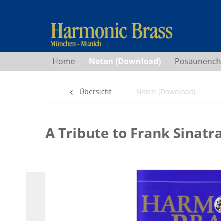
Home
Noten (Download)
Posaunench
Übersicht
Noten (Download)
A Tribute to Frank Sinatr