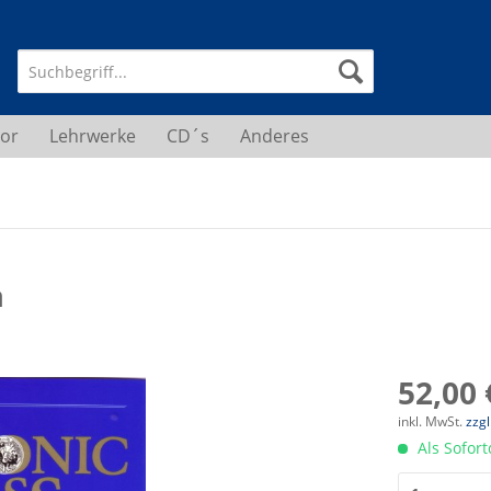
or
Lehrwerke
CD´s
Anderes
a
52,00 
inkl. MwSt.
zzg
Als Sofor