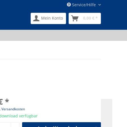
Service/Hilfe
Mein Konto
0,00 € *
€ *
l. Versandkosten
tdownload verfügbar