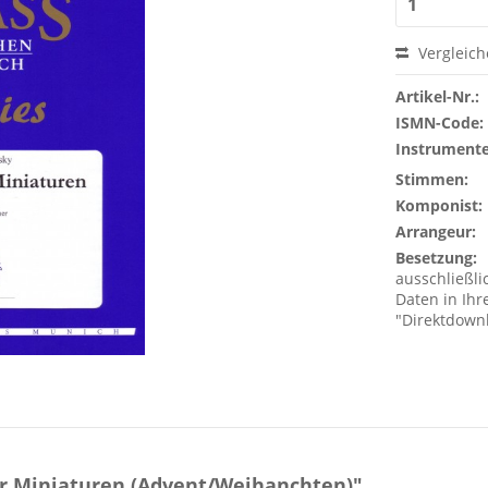
Vergleic
Artikel-Nr.:
ISMN-Code:
Instrumente
Stimmen:
Komponist:
Arrangeur:
Besetzung:
ausschließlic
Daten in Ih
"Direktdown
 Miniaturen (Advent/Weihanchten)"