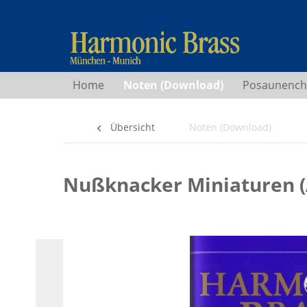
Home
Noten (Download)
Posaunench
Übersicht
Noten (Download)
Nußknacker Miniaturen 