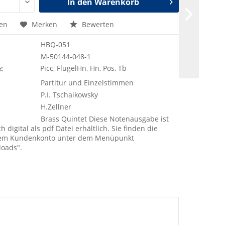
In den
Warenkorb
hen
Merken
Bewerten
HBQ-051
M-50144-048-1
Picc, FlügelHn, Hn, Pos, Tb
:
Partitur und Einzelstimmen
P.I. Tschaikowsky
H.Zellner
Brass Quintet Diese Notenausgabe ist
h digital als pdf Datei erhältlich. Sie finden die
rem Kundenkonto unter dem Menüpunkt
loads".