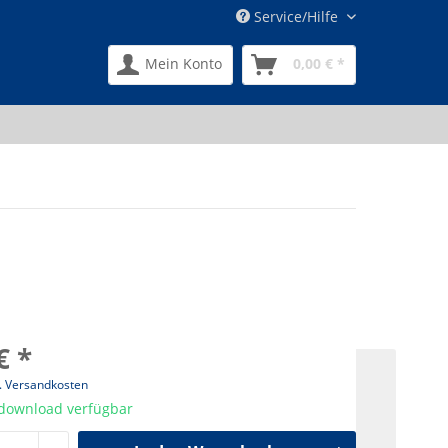
Service/Hilfe
Mein Konto
0,00 € *
€ *
l. Versandkosten
tdownload verfügbar