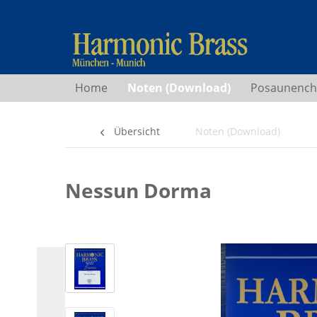
Home
Noten (Download)
Posaunench
Übersicht
Noten (Download)
Nessun Dorma