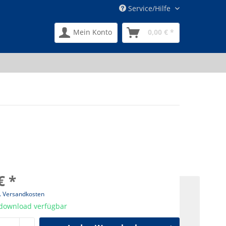
Service/Hilfe
Mein Konto
0,00 € *
€ *
l. Versandkosten
tdownload verfügbar