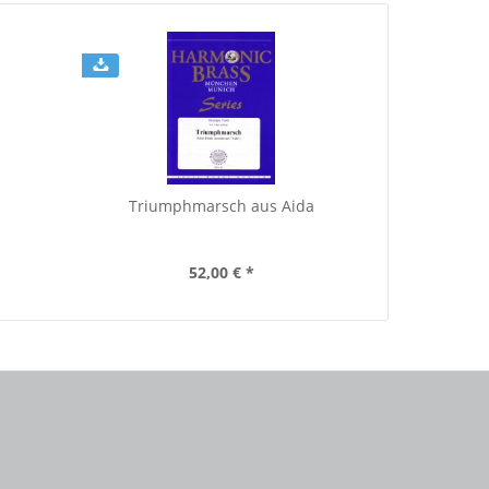
Triumphmarsch aus Aida
Der B
52,00 € *