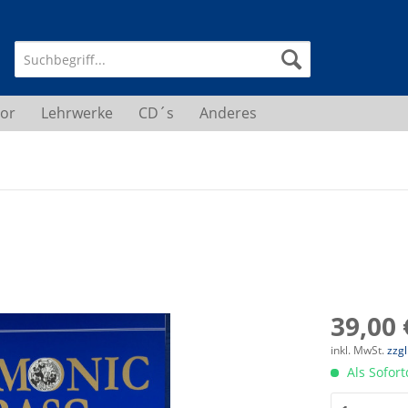
or
Lehrwerke
CD´s
Anderes
39,00 
inkl. MwSt.
zzg
Als Sofor