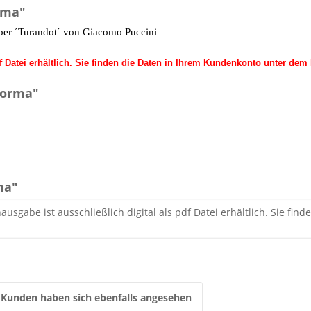
rma"
per ´
Turandot´ von
Giacomo Puccini
df Datei erhältlich. Sie finden die Daten in Ihrem Kundenkonto unter d
Dorma"
ma"
usgabe ist ausschließlich digital als pdf Datei erhältlich. Sie fi
Kunden haben sich ebenfalls angesehen